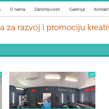
a
O nama
Zanimljivosti
Galerija
Kontakt
za razvoj i promociju kreati
t
f
off