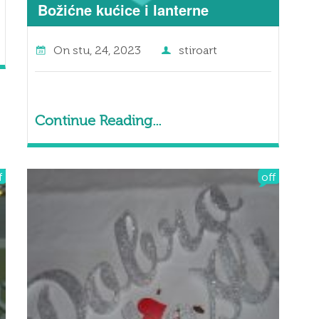
Božićne kućice i lanterne
On
stu, 24, 2023
stiroart
Continue Reading...
f
off