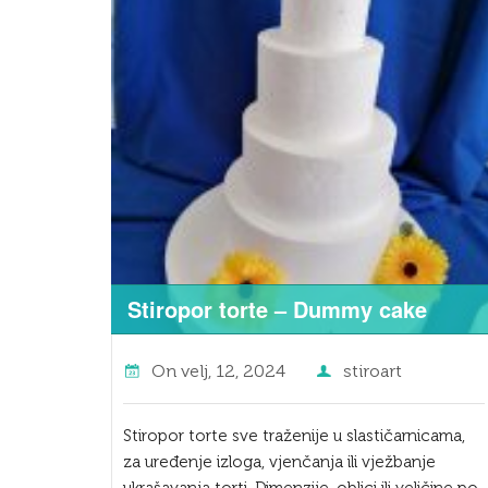
Stiropor torte – Dummy cake
On
velj, 12, 2024
stiroart
Stiropor torte sve traženije u slastičarnicama,
za uređenje izloga, vjenčanja ili vježbanje