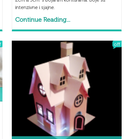
2cm ili 3cm s bojanim konturama. Boje su
intenzivne i sjajne.
Continue Reading...
f
off