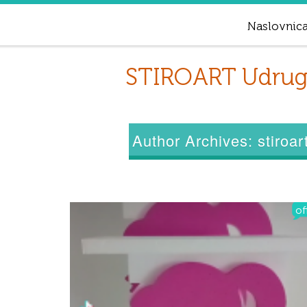
Naslovnic
STIROART Udruga 
Author Archives:
stiroar
of