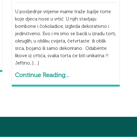
U posljednje vrijeme mame traže šuplje torte
koje djeca nose u vrtić. U njih stavljaju
bombone i čokoladice, izgleda dekorativno i
jedinstveno. Evo i mi smo se bacili u izradu torti,
okruglih, u obliku cvijeta, četvrtaste ili oblik
srca, bojano ili samo dekorirano . Odaberite
likove iz crtića, svaka torta će biti unikatna !!
Jeftino, […]
Continue Reading...