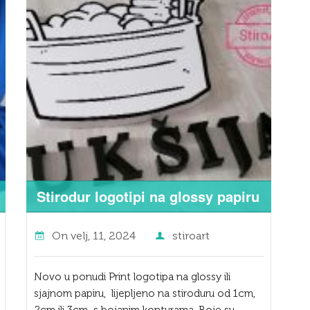
Stirodur logotipi na glossy papiru
On
velj, 11, 2024
stiroart
Novo u ponudi Print logotipa na glossy ili
sjajnom papiru, lijepljeno na stiroduru od 1cm,