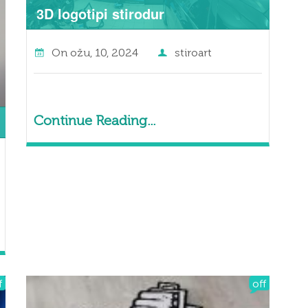
3D logotipi stirodur
On
ožu, 10, 2024
stiroart
Continue Reading...
f
off