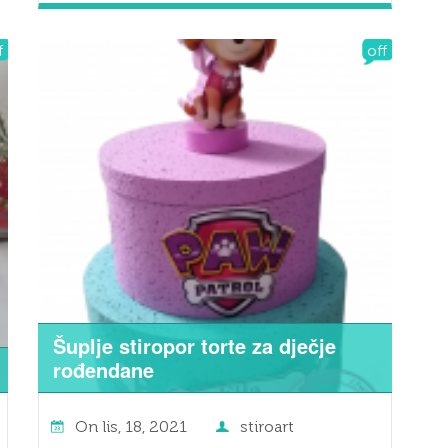
f
off
Šuplje stiropor torte za dječje
rođendane
On
lis, 18, 2021
stiroart