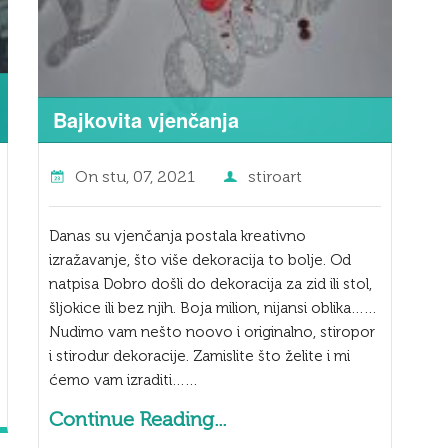
Bajkovita vjenčanja
On
stu, 07, 2021
stiroart
Danas su vjenčanja postala kreativno
izražavanje, što više dekoracija to bolje. Od
natpisa Dobro došli do dekoracija za zid ili stol,
šljokice ili bez njih. Boja milion, nijansi oblika……
Nudimo vam nešto noovo i originalno, stiropor
i stirodur dekoracije. Zamislite što želite i mi
ćemo vam izraditi……
Continue Reading...