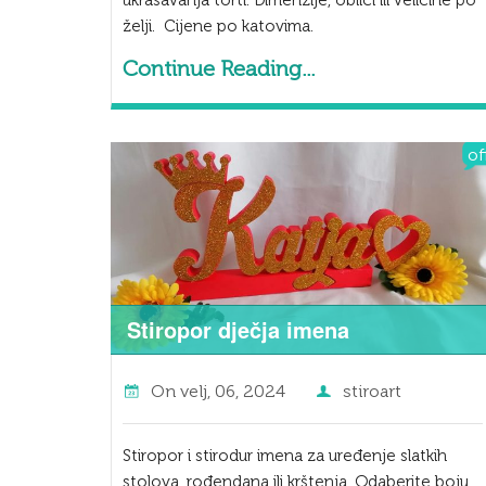
ukrašavanja torti. Dimenzije, oblici ili veličine po
želji. Cijene po katovima.
Continue Reading...
of
Stiropor dječja imena
On
velj, 06, 2024
stiroart
Stiropor i stirodur imena za uređenje slatkih
stolova, rođendana ili krštenja. Odaberite boju,