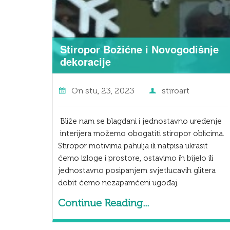
Stiropor Božićne i Novogodišnje
dekoracije
On
stu, 23, 2023
stiroart
Bliže nam se blagdani i jednostavno uređenje
interijera možemo obogatiti stiropor oblicima.
Stiropor motivima pahulja ili natpisa ukrasit
ćemo izloge i prostore, ostavimo ih bijelo ili
jednostavno posipanjem svjetlucavih glitera
dobit ćemo nezapamćeni ugođaj.
Continue Reading...