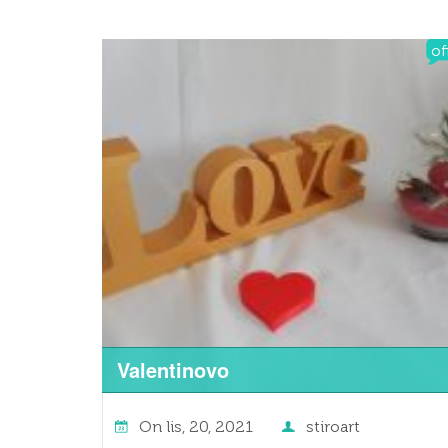
of
Valentinovo
On
lis, 20, 2021
stiroart