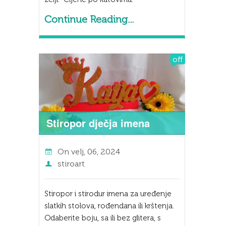
Continue Reading...
off
Stiropor dječja imena
On
velj, 06, 2024
stiroart
Stiropor i stirodur imena za uređenje
slatkih stolova, rođendana ili krštenja.
Odaberite boju, sa ili bez glitera, s