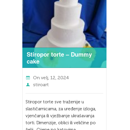
Stiropor torte – Dummy
cake
On
velj, 12, 2024
stiroart
Stiropor torte sve traženije u
slastičarnicama, za uređenje izloga,
vjenčanja ili vježbanje ukrašavanja
torti. Dimenzije, oblici ili veličine po
želji. Cijene po katovima.