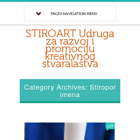
PAGES NAVIGATION MENU
STIROART Udruga
za razvoj i
promociju
kreativnog
stvaralaštva
Category Archives: Stiropor
imena
off